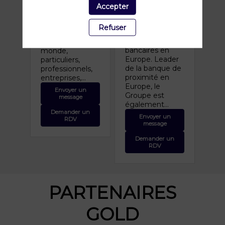
financeur de
plus de 100 000
Accepter
l’économie
collaborateurs, il
française et l’un
est au service de
Refuser
des tout
35 millions de
premiers acteurs
clients dans le
bancaires en
monde,
Europe. Leader
particuliers,
de la banque de
professionnels,
proximité en
entreprises,...
Europe, le
Envoyer un
Groupe est
message
également...
Demander un
Envoyer un
RDV
message
Demander un
RDV
PARTENAIRES
GOLD