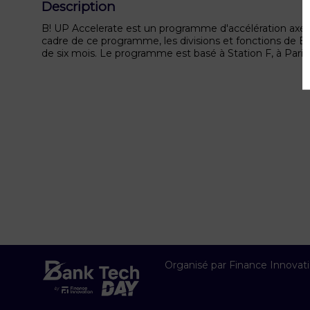
Description
B! UP Accelerate est un programme d'accélération axé sur
cadre de ce programme, les divisions et fonctions de BN
de six mois. Le programme est basé à Station F, à Pari
Organisé par Finance Innovat