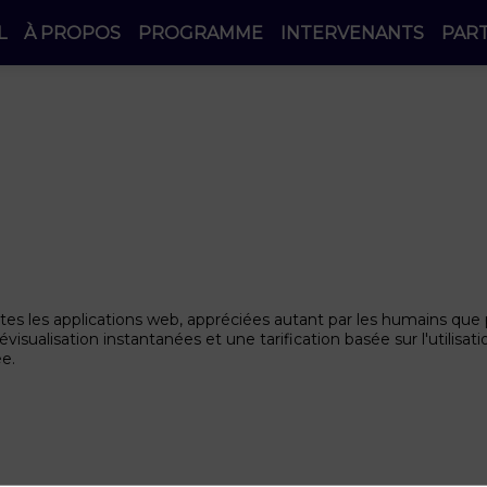
L
À PROPOS
PROGRAMME
INTERVENANTS
PAR
tes les applications web, appréciées autant par les humains que
isualisation instantanées et une tarification basée sur l'utilisati
ée.