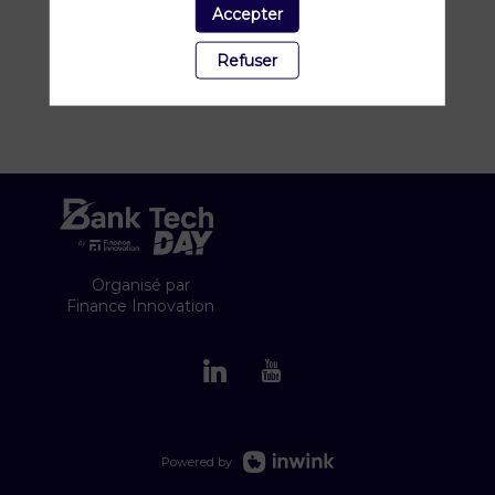
Postale, destiné aux startups en phase
Accepter
d’amorçage dans les domaines Fintech,
Assurtech, Cybersécurité, Regtech, Legaltech,
Refuser
Finance durable.
Organisé par
Finance Innovation
Powered by