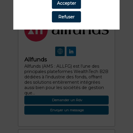
Accepter
Refuser
Allfunds
Allfunds (AMS : ALLFG) est l’une des
principales plateformes WealthTech B2B
dédiées à l’industrie des fonds, offrant
des solutions entièrement intégrées
aussi bien pour les sociétés de gestion
que...
Demander un Rdv
Envoyer un message