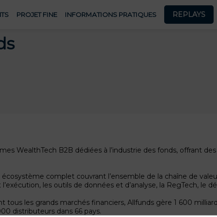
REPLAYS
TS
PROJET FINE
INFORMATIONS PRATIQUES
ds
ormes WealthTech B2B dédiées à l’industrie des fonds, offrant des
n écosystème complet couvrant l’ensemble de la chaîne de valeur 
 l’exécution, les outils de données et d’analyse, la RegTech, le dé
tous les grands marchés financiers, Allfunds gère 1 600 milliards
900 distributeurs dans 66 pays.