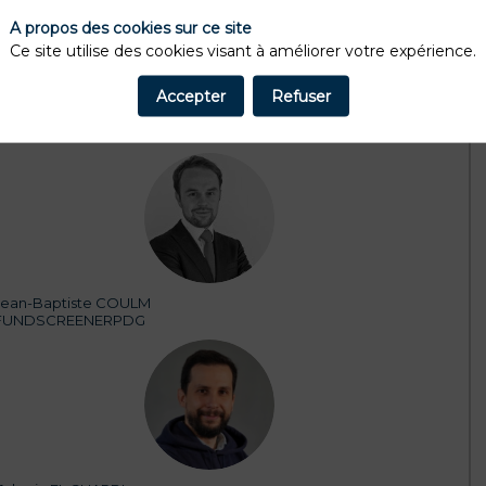
A propos des cookies sur ce site
Ce site utilise des cookies visant à améliorer votre expérience.
Accepter
Refuser
15:30
16:15
La digitalisation de la distribution va à fonds !
JC
Jean-Baptiste
COULM
FUNDSCREENER
PDG
ZEG