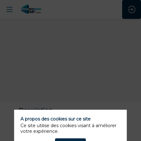
Description
A propos des cookies sur ce site
Active Asset Allocation est une FinTech
Ce site utilise des cookies visant à améliorer
spécialisée en ingénierie financière, reconnue
votre expérience.
pour l’excellence de ses algorithmes
d’investissement. Sa mission est de donner à