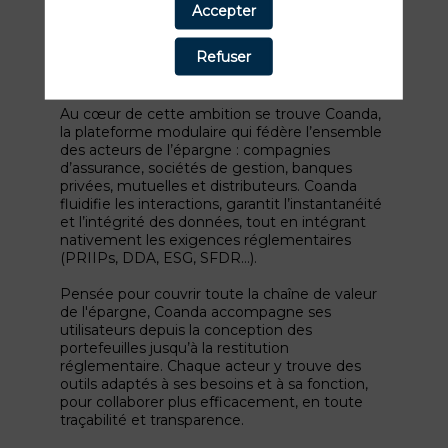
chaque institution comme à chaque
Accepter
investisseur les moyens d’atteindre
durablement leurs objectifs financiers, grâce à
Refuser
une technologie de pointe et une expertise
éprouvée.
Au cœur de cette ambition se trouve Coanda,
la plateforme modulaire qui fédère l’ensemble
des acteurs de l’épargne : compagnies
d’assurance, sociétés de gestion, banques
privées, mutuelles et distributeurs. Coanda
fluidifie les interactions, garantit l’instantanéité
et l’intégrité des données, tout en intégrant
nativement les exigences réglementaires
(PRIIPs, DDA, ESG, SFDR…).
Pensée pour couvrir toute la chaîne de valeur
de l'épargne, Coanda accompagne ses
utilisateurs depuis la conception des
portefeuilles jusqu’à la restitution
réglementaire. Chaque acteur y trouve des
outils adaptés à ses besoins et à sa fonction,
pour collaborer plus efficacement, en toute
traçabilité et transparence.