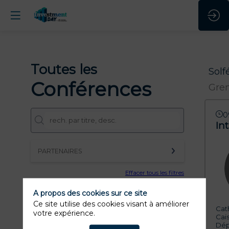
Toutes les
Solf
Conférences
Gren
0
In
PARTENAIRES
Effacer tous les filtres
A propos des cookies sur ce site
Ce site utilise des cookies visant à améliorer
Cat
votre expérience.
Cai
Dép