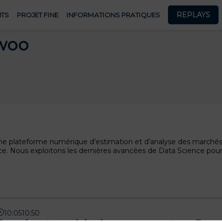
REPLAYS
TS
PROJET FINE
INFORMATIONS PRATIQUES
woo
ne plateforme numérique d’estimation et d’analyse des marchés i
ce. Nous exploitons les dernières avancées de Data Science pou
10:05
10:50