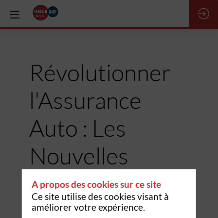
Révolutionner
l'Assurance
Auto : Les
Nouvelles
Frontières de
A propos des cookies sur ce site
Ce site utilise des cookies visant à
l'Innovation et
améliorer votre expérience.