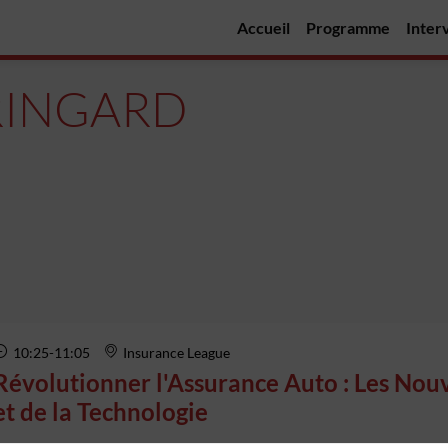
Accueil
Programme
Inter
RINGARD
10:25
-
11:05
Insurance League
Révolutionner l'Assurance Auto : Les Nouv
et de la Technologie