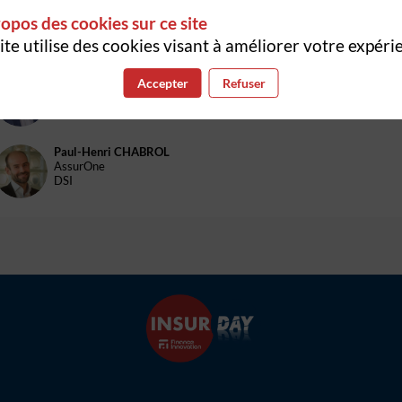
David
Dubois
DD
opos des cookies sur ce site
AssurOne
Président
ite utilise des cookies visant à améliorer votre expéri
François
RINGARD
Accepter
Refuser
FR
EÜRUS
Partner
Paul-Henri
CHABROL
PC
AssurOne
DSI