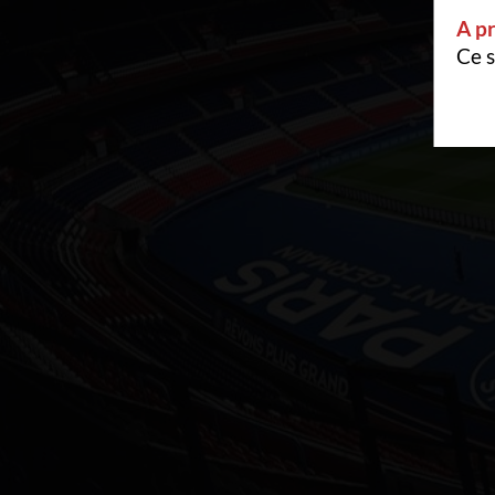
A pr
Ce s