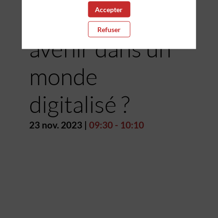
Accepter
proximité : quel
Refuser
avenir dans un
monde
digitalisé ?
23 nov. 2023
|
09:30
-
10:10