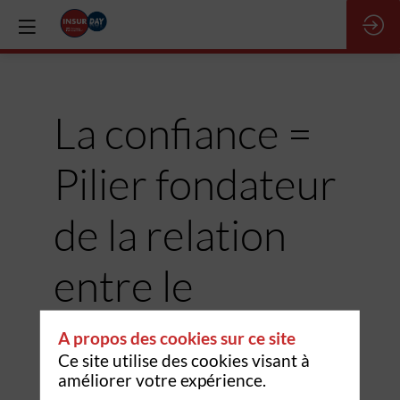
La confiance =
Pilier fondateur
de la relation
entre le
consommateur
A propos des cookies sur ce site
Ce site utilise des cookies visant à
et le courtier de
améliorer votre expérience.