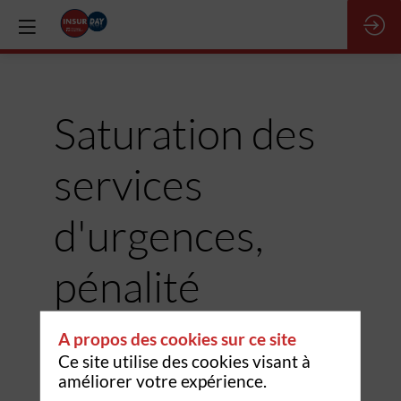
Saturation des
services
d'urgences,
pénalité
forfaitaire pour
A propos des cookies sur ce site
Ce site utilise des cookies visant à
les patients :
améliorer votre expérience.