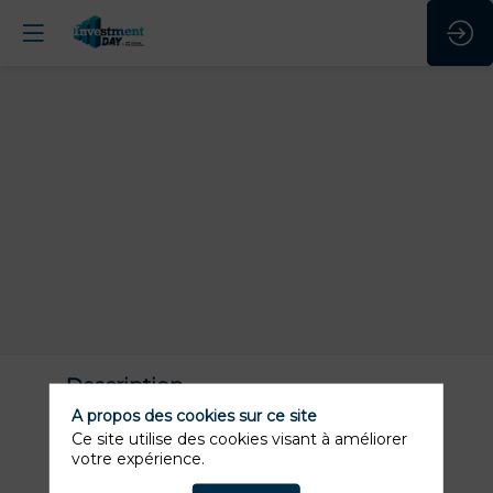
Description
A propos des cookies sur ce site
Active Asset Allocation est une FinTech
Ce site utilise des cookies visant à améliorer
spécialisée en ingénierie financière, reconnue
votre expérience.
pour l’excellence de ses algorithmes
d’investissement. Sa mission est de donner à