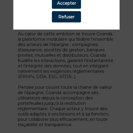
chaque institution comme à chaque
Accepter
investisseur les moyens d’atteindre
durablement leurs objectifs financiers, grâce à
Refuser
une technologie de pointe et une expertise
éprouvée.
Au cœur de cette ambition se trouve Coanda,
la plateforme modulaire qui fédère l’ensemble
des acteurs de l’épargne : compagnies
d’assurance, sociétés de gestion, banques
privées, mutuelles et distributeurs. Coanda
fluidifie les interactions, garantit l’instantanéité
et l’intégrité des données, tout en intégrant
nativement les exigences réglementaires
(PRIIPs, DDA, ESG, SFDR…).
Pensée pour couvrir toute la chaîne de valeur
de l'épargne, Coanda accompagne ses
utilisateurs depuis la conception des
portefeuilles jusqu’à la restitution
réglementaire. Chaque acteur y trouve des
outils adaptés à ses besoins et à sa fonction,
pour collaborer plus efficacement, en toute
traçabilité et transparence.