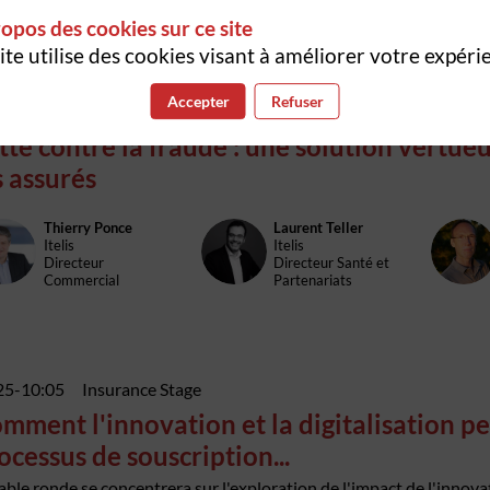
Innovation Assurance
Directeur des
partenariats &
opos des cookies sur ce site
synergies
ite utilise des cookies visant à améliorer votre expéri
Accepter
Refuser
10
-
09:25
Insurance Stage
tte contre la fraude : une solution vertu
s assurés
Thierry
Ponce
Laurent
Teller
TP
LT
TF
Itelis
Itelis
Directeur
Directeur Santé et
Commercial
Partenariats
25
-
10:05
Insurance Stage
mment l'innovation et la digitalisation pe
ocessus de souscription...
able ronde se concentrera sur l'exploration de l'impact de l'innovat