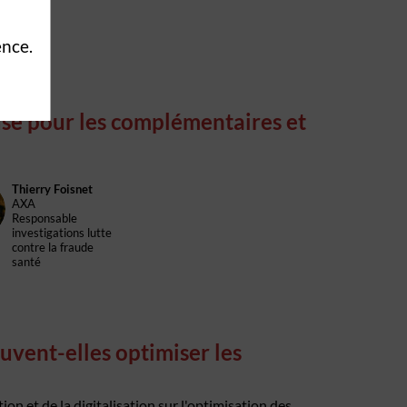
adjoint
ence.
euse pour les complémentaires et
Thierry
Foisnet
AXA
Responsable
investigations lutte
contre la fraude
santé
uvent-elles optimiser les
ion et de la digitalisation sur l'optimisation des