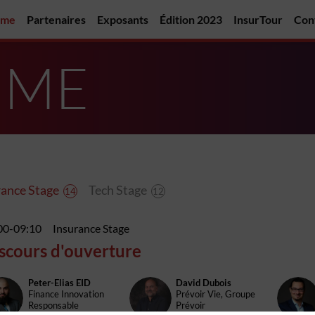
mme
Partenaires
Exposants
Édition 2023
InsurTour
Con
MME
rance Stage
Tech Stage
14
12
00
-
09:10
Insurance Stage
scours d'ouverture
Peter-Elias
EID
David
Dubois
PE
DD
NF
Finance Innovation
Prévoir Vie, Groupe
Responsable
Prévoir