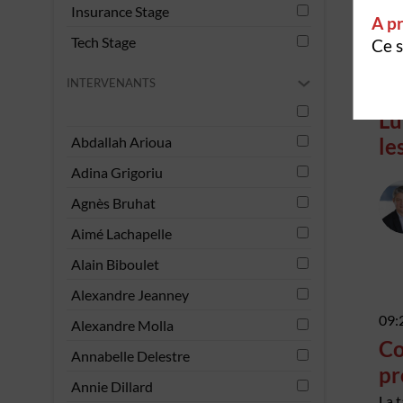
Insurance Stage
A pr
Tech Stage
Ce s
INTERVENANTS
09:
Lu
le
Abdallah Arioua
Adina Grigoriu
Agnès Bruhat
Aimé Lachapelle
Alain Biboulet
Alexandre Jeanney
09:
Alexandre Molla
Co
Annabelle Delestre
pr
Annie Dillard
La t