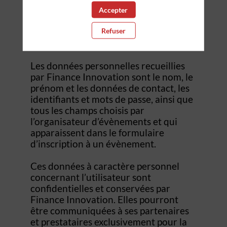
évènement, d’accéder au site d’un
Accepter
évènement, et de consulter les
Refuser
informations relatives à l’organisation
pratique et logistique d’un évènement.
Les données personnelles recueillies
par Finance Innovation sont le nom, le
prénom et les données de contact, les
identifiants et mots de passe, ainsi que
tous les champs choisis par
l’organisateur d’évènements et qui
apparaissent dans le formulaire
d’inscription à un évènement.
Ces données à caractère personnel
concernant l’utilisateur sont
confidentielles et conservées par
Finance Innovation. Elles pourront
être communiquées à ses partenaires
et prestataires exclusivement pour la