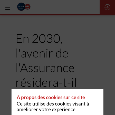
En 2030,
l'avenir de
l'Assurance
résidera-t-il
dans
A propos des cookies sur ce site
Ce site utilise des cookies visant à
l'innovation
améliorer votre expérience.