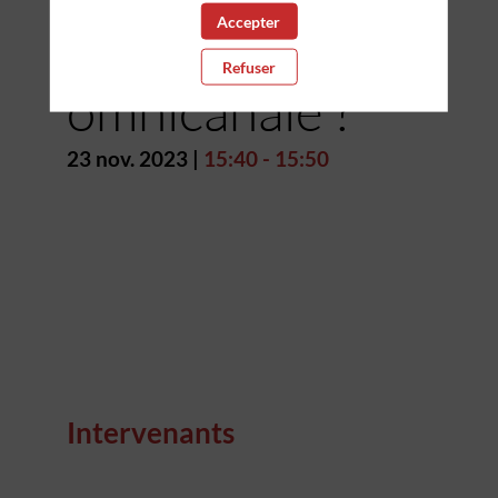
Accepter
expérience
Refuser
omnicanale ?
23 nov. 2023
|
15:40
-
15:50
Intervenants