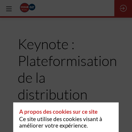
Keynote :
Plateformisation
de la
distribution
d’assurance,
A propos des cookies sur ce site
Ce site utilise des cookies visant à
enfin une
améliorer votre expérience.