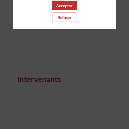
Accepter
23 nov. 2023
|
11:45
-
12:00
Refuser
Intervenants