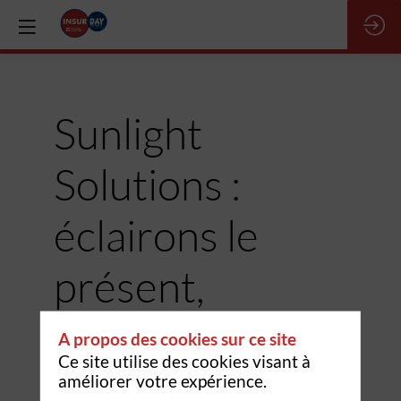
Sunlight
Solutions :
éclairons le
présent,
illuminons
A propos des cookies sur ce site
Ce site utilise des cookies visant à
l'avenir
améliorer votre expérience.