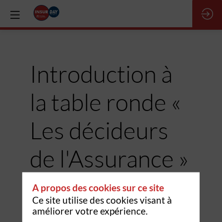
Introduction à
la table ronde «
Les décideurs
de l'Assurance »
23 nov. 2023
|
11:15
-
11:25
A propos des cookies sur ce site
Ce site utilise des cookies visant à
améliorer votre expérience.