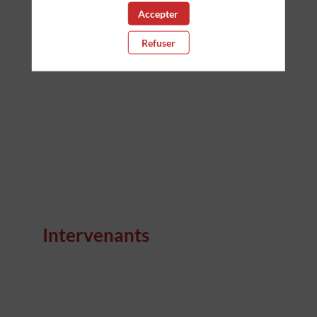
Accepter
leur patrimoine
Refuser
23 nov. 2023
|
14:10
-
14:50
Intervenants