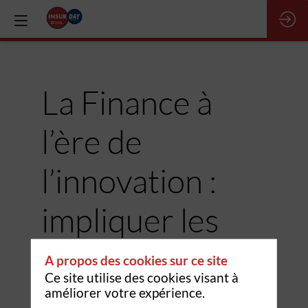
La Finance à
l’ère de
l’innovation :
impliquer les
épargnants
A propos des cookies sur ce site
Ce site utilise des cookies visant à
dans l’avenir de
améliorer votre expérience.