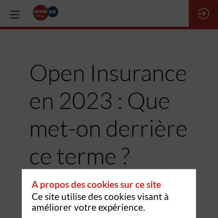
Open Insurance
en 2023 : Que
met-on derrière
ce terme ?
23 nov. 2023
|
15:50
-
16:40
A propos des cookies sur ce site
Ce site utilise des cookies visant à
améliorer votre expérience.