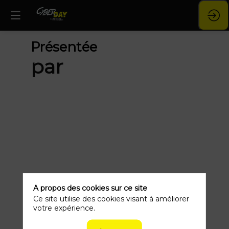
Présentée
par
S
C
Tru
Sal
Fr
A propos des cookies sur ce site
Ce site utilise des cookies visant à améliorer
votre expérience.