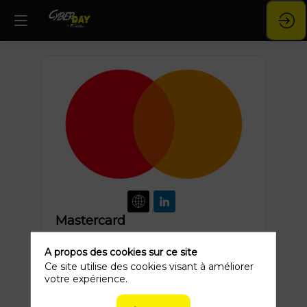
Mastercard
Mastercard est historiquement une
société technologique mondiale dans
A propos des cookies sur ce site
l’industrie des paiements.
Ce site utilise des cookies visant à améliorer
votre expérience.
Notre mission consiste à connecter et
alimenter une économie numérique