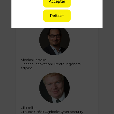
Accepter
09:00
09:20
Refuser
Introduction
NF
Nicolas
Ferreira
Finance Innovation
Directeur général
adjoint
GD
Gill
Delille
Groupe Crédit Agricole
Cyber security