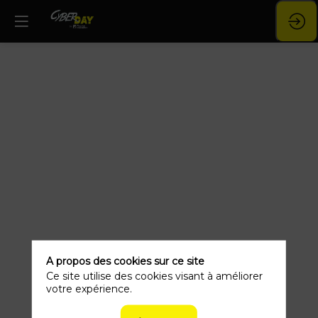
Description
Une
pause
bien
méritée
!
Profitez-
en
pour
échanger
avec
les
participants
et
networker
A propos des cookies sur ce site
avec
Ce site utilise des cookies visant à améliorer
les
votre expérience.
exposants
présents.