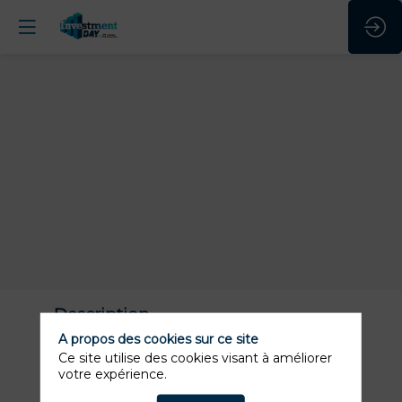
Description
A propos des cookies sur ce site
B-part est une entreprise de conseil
Ce site utilise des cookies visant à améliorer
spécialisée dans la création d'actifs clés en
votre expérience.
main, dans le secteur des services financiers.