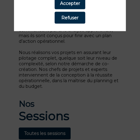
Nous accompagnons vos réflexions
Accepter
stratégiques de développement et de
conquête et les concilions avec la réalité et les
Refuser
spécificités de votre marché. Nos études,
diagnostics ou recommandations
commencent par une analyse approfondie,
mais ils sont conçus pour finir avec un plan
d’action opérationnel.
Nous réalisons vos projets en assurant leur
pilotage complet, quelque soit leur niveau de
complexité, selon notre démarche de co-
création. Nos chefs de projets et experts
interviennent de la conception à la réussite
opérationnelle, dans la maîtrise du planning et
du budget.
Nos
Sessions
Toutes les sessions