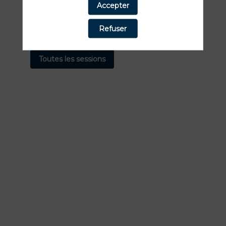
Accepter
Nos
Sessions
Refuser
Toutes les sessions