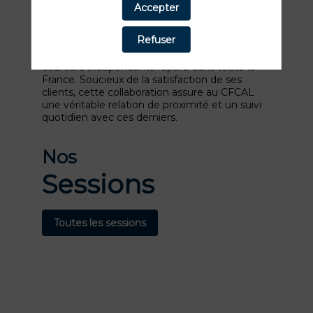
domaines du regroupement de crédits
Accepter
hypothécaires, non hypothécaires et du crédit
immobilier et aujourd'hui, de l'épargne.
Refuser
Son expertise, CFCAL-Banque la doit à ses 206
collaborateurs ainsi qu’à son réseau de
courtiers indépendants réparti dans toute la
France. Soucieux de la satisfaction de ses
clients, cette collaboration assure au CFCAL
une véritable relation de proximité et un suivi
quotidien avec ces derniers.
Nos
Sessions
Toutes les sessions