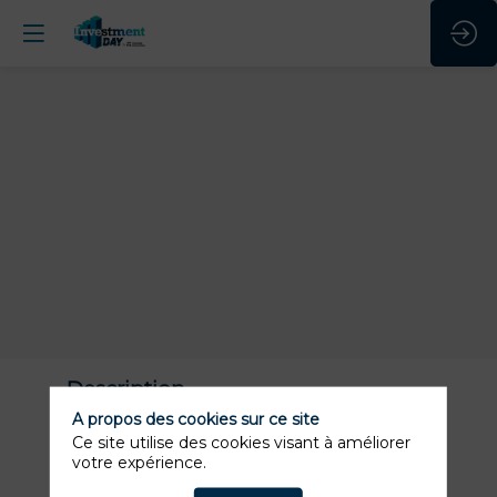
Description
A propos des cookies sur ce site
Filiale du Groupe Crédit Mutuel ARKEA,
Ce site utilise des cookies visant à améliorer
CFCAL-Banque existe depuis 1872 et est
votre expérience.
encore en pleine croissance. Véritable expert,
CFCAL-Banque est un acteur majeur dans les