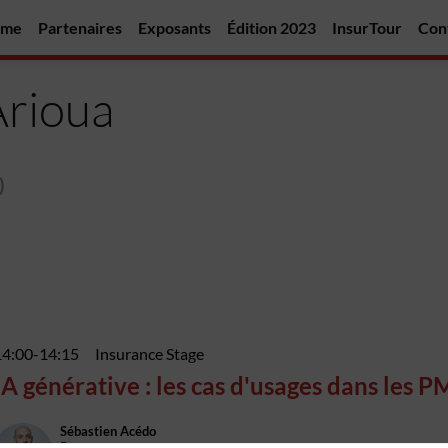
mme
Partenaires
Exposants
Édition 2023
InsurTour
Con
Arioua
)
14:00
-
14:15
Insurance Stage
IA générative : les cas d'usages dans les P
Sébastien
Acédo
Roam