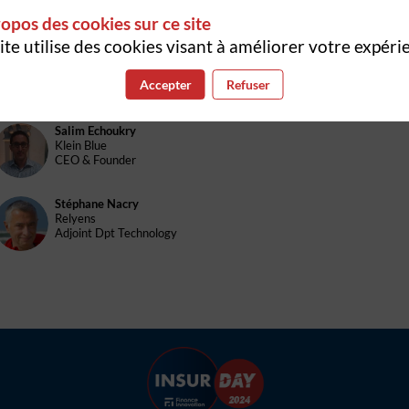
SA
Délégué général
opos des cookies sur ce site
ite utilise des cookies visant à améliorer votre expéri
Abdallah
Arioua
AA
Relyens
Accepter
Refuser
Chief Data Officer (CDO)
Salim
Echoukry
SE
Klein Blue
CEO & Founder
Stéphane
Nacry
SN
Relyens
Adjoint Dpt Technology