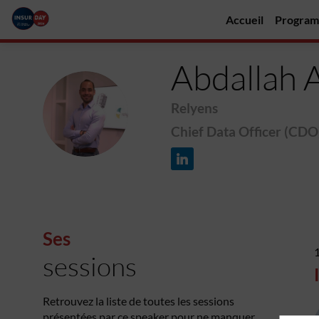
Accueil
Progra
Abdallah
Relyens
AA
Chief Data Officer (CDO
Ses
sessions
Retrouvez la liste de toutes les sessions
présentées par ce speaker pour ne manquer