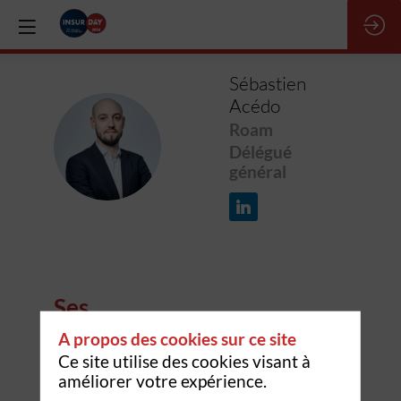
Sébastien
Acédo
Roam
SA
Délégué
général
Ses
sessions
A propos des cookies sur ce site
Ce site utilise des cookies visant à
améliorer votre expérience.
Retrouvez la liste de toutes les sessions