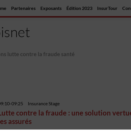
mme
Partenaires
Exposants
Édition 2023
InsurTour
Con
isnet
ns lutte contre la fraude santé
09:10
-
09:25
Insurance Stage
Lutte contre la fraude : une solution vert
les assurés