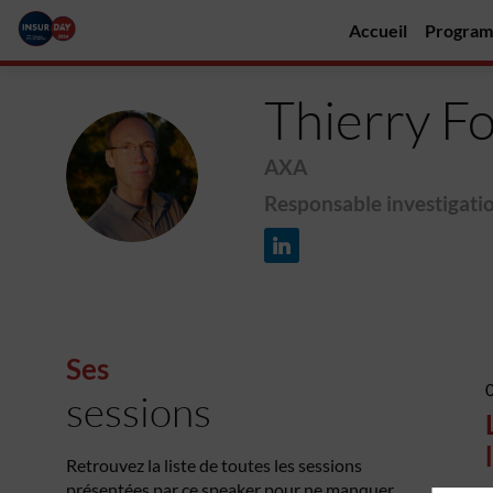
Accueil
Progra
Thierry
Fo
AXA
TF
Responsable investigatio
Ses
sessions
Retrouvez la liste de toutes les sessions
présentées par ce speaker pour ne manquer