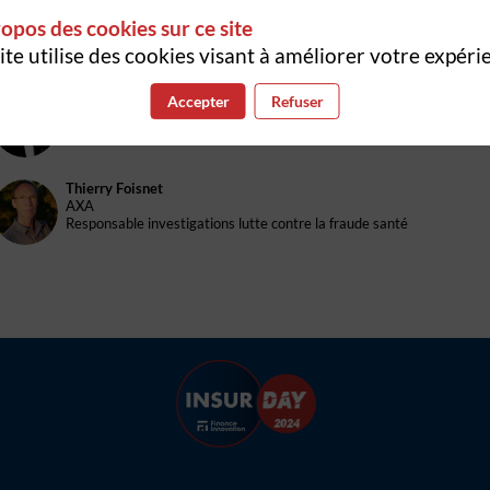
Thierry
Ponce
opos des cookies sur ce site
TP
Itelis
Directeur Commercial
ite utilise des cookies visant à améliorer votre expéri
Laurent
Teller
Accepter
Refuser
LT
Itelis
Directeur Santé et Partenariats
Thierry
Foisnet
TF
AXA
Responsable investigations lutte contre la fraude santé