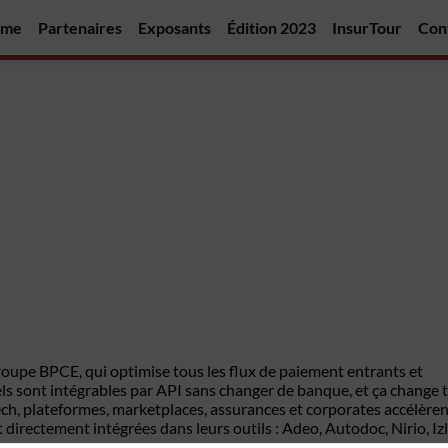
mme
Partenaires
Exposants
Édition 2023
InsurTour
Con
roupe BPCE, qui optimise tous les flux de paiement entrants et
s sont intégrables par API sans changer de banque, et ça change t
ech, plateformes, marketplaces, assurances et corporates accélère
directement intégrées dans leurs outils : Adeo, Autodoc, Nirio, Izl