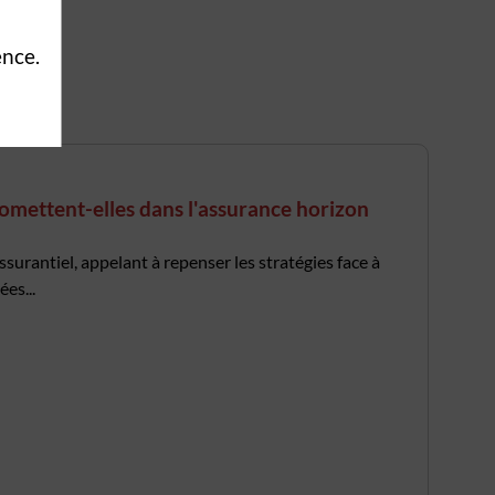
ence.
omettent-elles dans l'assurance horizon
urantiel, appelant à repenser les stratégies face à
es...