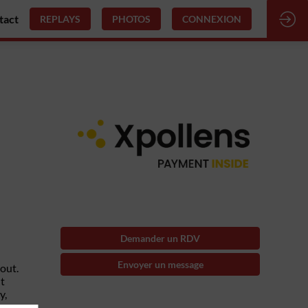
tact
REPLAYS
PHOTOS
CONNEXION
Demander un RDV
Envoyer un message
out.
nt
y,