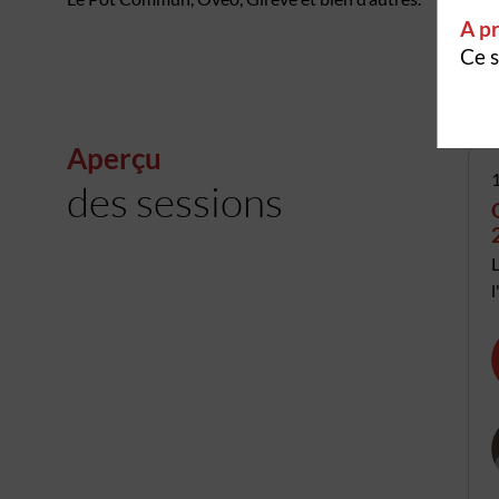
A pr
Ce s
Aperçu
des sessions
L
l