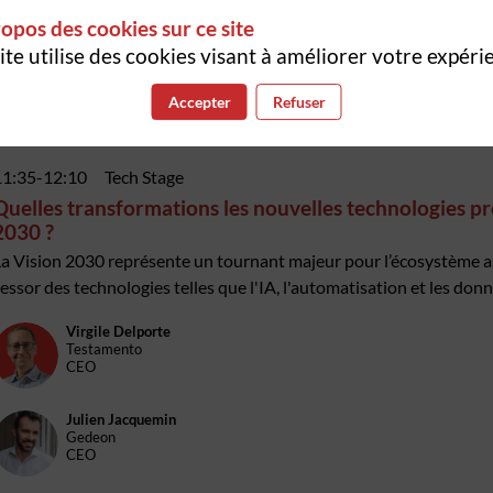
opos des cookies sur ce site
ite utilise des cookies visant à améliorer votre expéri
Accepter
Refuser
11:35
-
12:10
Tech Stage
Quelles transformations les nouvelles technologies pr
2030 ?
a Vision 2030 représente un tournant majeur pour l’écosystème ass
'essor des technologies telles que l'IA, l'automatisation et les donné
Virgile
Delporte
VD
Testamento
CEO
Julien
Jacquemin
JJ
Gedeon
CEO