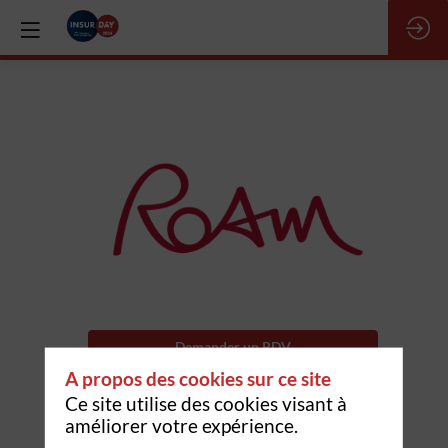
Roam
Description
Demander un RDV
Roam
A propos des cookies sur ce site
Envoyer un message
est
Ce site utilise des cookies visant à
une
améliorer votre expérience.
association
qui