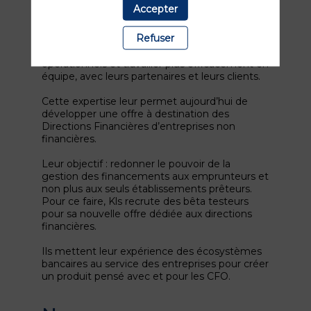
entreprises utilisatrices de sa plateforme SaaS
Accepter
(dont 250 prêteurs et 2 250 emprunteurs), la
Fintech propose des solutions de pilotage de
Refuser
financements corporates, collaboratives et
intuitives, pour réduire les risques
opérationnels et travailler plus efficacement en
équipe, avec leurs partenaires et leurs clients.
Cette expertise leur permet aujourd’hui de
développer une offre à destination des
Directions Financières d’entreprises non
financières.
Leur objectif : redonner le pouvoir de la
gestion des financements aux emprunteurs et
non plus aux seuls établissements prêteurs.
Pour ce faire, Kls recrute des bêta testeurs
pour sa nouvelle offre dédiée aux directions
financières.
Ils mettent leur expérience des écosystèmes
bancaires au service des entreprises pour créer
un produit pensé avec et pour les CFO.