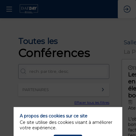
Toutes les
Sall
Conférences
La P
1
Le
en
él
PARTENAIRES
bo
Effacer tous les filtres
Ate
A propos des cookies sur ce site
L'ob
Ce site utilise des cookies visant à améliorer
bon
votre expérience.
fac
l'e