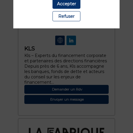
Accepter
Refuser
KLS
Kls – Experts du financement corporate
et partenaires des directions financières
Depuis près de 6 ans, Kls accompagne
les banques, fonds de dette et acteurs
du conseil sur les enjeux de
financement...
Demander un Rdv
Envoyer un message