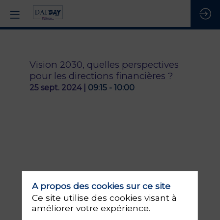
Vision 2030, quelles perspectives
pour les directions financières ?
25 sept. 2024
|
09:15
-
10:00
A propos des cookies sur ce site
Ce site utilise des cookies visant à
Présentée
améliorer votre expérience.
par