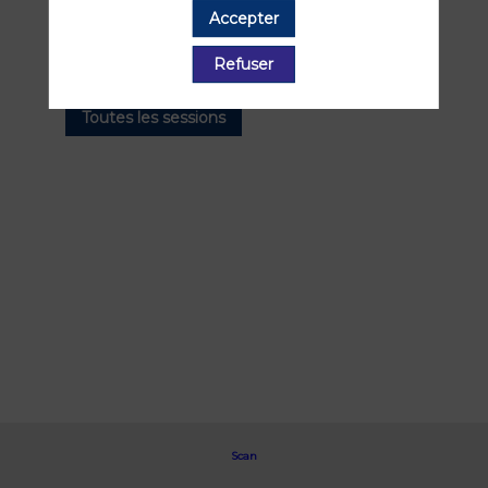
Accepter
Retrouvez la liste de toutes les sessions
présentées par ce speaker pour ne
Refuser
manquer aucune de ses interventions.
Toutes les sessions
Scan