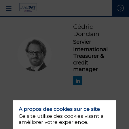
Cédric
Dondain
Servier
International
CD
Treasurer &
credit
manager
A propos des cookies sur ce site
Ses
Ce site utilise des cookies visant à
0
sessions
améliorer votre expérience.