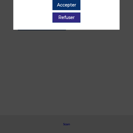
Retrouvez la liste de toutes les sessions
Accepter
présentées par ce speaker pour ne
manquer aucune de ses interventions.
Refuser
Toutes les sessions
Scan