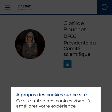
Clotilde
Bouchet
DFCG
CB
Présidente du
Comité
scientifique
Ses
A propos des cookies sur ce site
0
sessions
Ce site utilise des cookies visant à
améliorer votre expérience.