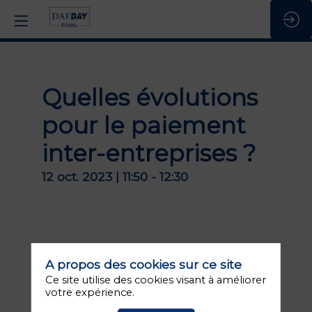
Quelles évolutions
pour le paiement
inter-entreprises ?
12 oct. 2023
|
11:50
-
12:30
Description
Instant
payment,
A propos des cookies sur ce site
paiement
Ce site utilise des cookies visant à améliorer
sans
votre expérience.
contact