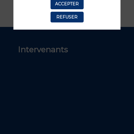
ACCEPTER
REFUSER
Intervenants
Gilles
Abitbo
Allianz Tra
Responsab
Distribution.