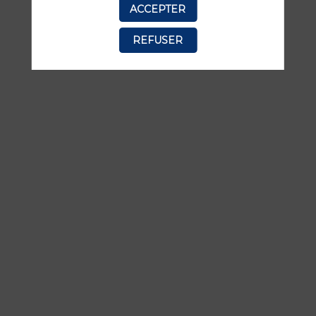
ACCEPTER
manquer aucune de ses interventions.
REFUSER
TOUTES LES SESSIONS