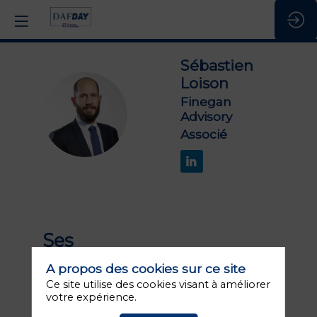
Sébastien
Loison
Finegan
SL
Advisory
Associé
Ses
1
sessions
A propos des cookies sur ce site
Ce site utilise des cookies visant à améliorer
votre expérience.
Retrouvez la liste de toutes les sessions
présentées par ce speaker pour ne