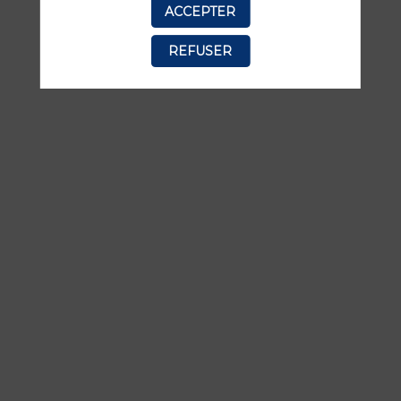
ACCEPTER
manquer aucune de ses interventions.
REFUSER
TOUTES LES SESSIONS