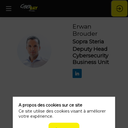
Erwan
Brouder
Sopra Steria
EB
Deputy Head
Cybersecurity
Business Unit
Ses
A propos des cookies sur ce site
1
Ce site utilise des cookies visant à améliorer
sessions
votre expérience.