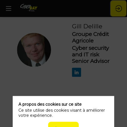
Gill
Delille
Groupe Crédit
Agricole
GD
Cyber security
and IT risk
Senior Advisor
Ses
A propos des cookies sur ce site
Ce site utilise des cookies visant à améliorer
sessions
votre expérience.