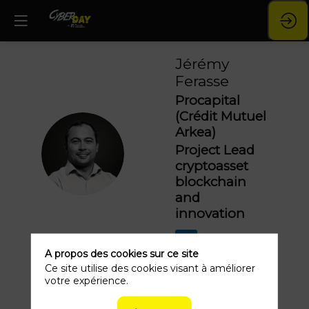
Jérémy
Ferasse
Procapital
(Crédit Mutuel
Arkea)
JF
Project Lead
cryptoasset
blockchain
and
innovation
A propos des cookies sur ce site
Ce site utilise des cookies visant à améliorer
votre expérience.