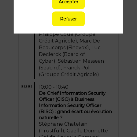
Accepter
09:20 - 10:00
Cybersécurité et résilience
opérationnelle pour les
Refuser
institutions financières - quels
grands enjeux 2025-2030 ?
Philippe
Coue
(
Groupe
Crédit Agricole
)
Marc
De
Beaucorps
(
Finovox
)
Luc
Declerck
(
Board of
Cyber
)
Sébastien
Messean
(
Seabird
)
Franck
Poli
(
Groupe Crédit Agricole
)
10:00
10:00 - 10:40
De Chief Information Security
Officer (CISO) à Business
Information Security Officer
(BISO) : grand écart ou évolution
naturelle ?
Stéphane
Chatelain
(
Trustfull
)
Gaëlle
Donnette