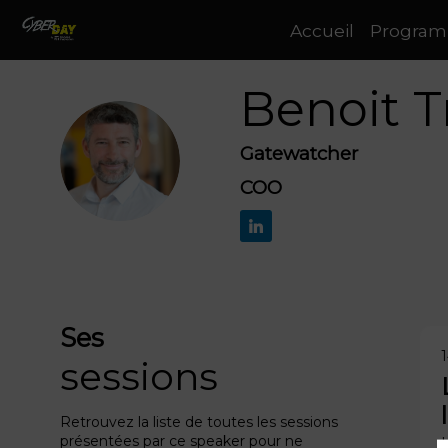
Accueil
Progra
Benoit
T
Gatewatcher
BT
COO
Ses
1
sessions
Retrouvez la liste de toutes les sessions
présentées par ce speaker pour ne
L