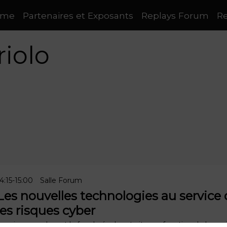
mme
Partenaires et Exposants
Replays Forum
Re
riolo
4:15
-
15:00
Salle Forum
Les nouvelles technologies au service d
les risques cyber
es risques cyber et la fraude évoluent vite, en fonction de la c