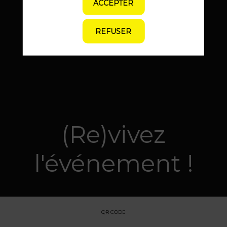
ACCEPTER
250
REFUSER
Mises en relation
(Re)vivez
l'événement !
QR CODE
Découvrez les photos des moments
clés