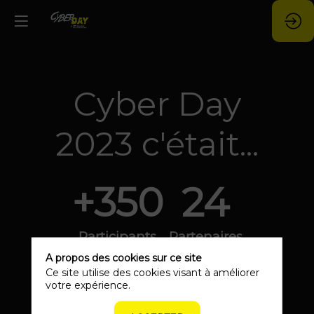
Cyber Day
2023 c'était...
+350
24
Participants
Partenaires
A propos des cookies sur ce site
15
46
Ce site utilise des cookies visant à améliorer
votre expérience.
Exposants
Intervenants