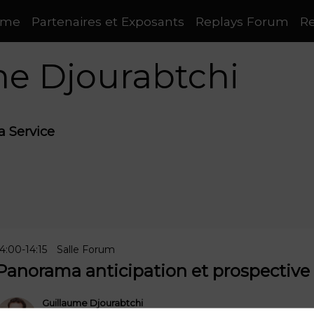
mme
Partenaires et Exposants
Replays Forum
Re
me
Djourabtchi
a Service
14:00
-
14:15
Salle Forum
Panorama anticipation et prospective 
Guillaume
Djourabtchi
Advens