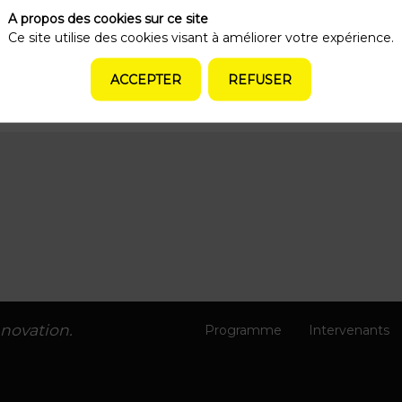
GD
CMO Cybersecurity as a Service
A propos des cookies sur ce site
Ce site utilise des cookies visant à améliorer votre expérience.
ACCEPTER
REFUSER
nnovation.
Programme
Intervenants